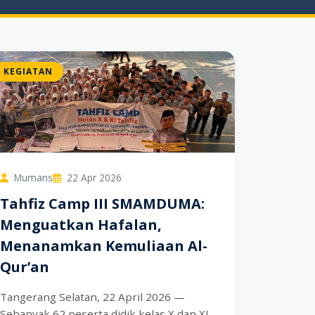
KEGIATAN
Mumans
22 Apr 2026
Tahfiz Camp III SMAMDUMA:
Menguatkan Hafalan,
Menanamkan Kemuliaan Al-
Qur’an
Tangerang Selatan, 22 April 2026 —
Sebanyak 62 peserta didik kelas X dan XI