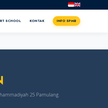
RT SCHOOL
KONTAK
INFO SPMB
N
Muhammadiyah 25 Pamulang.